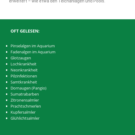
erweitert – wie etwa den Teichanlagen und Pools.
OFT GELESEN:
Pinselalgen im Aquarium
Fadenalgen im Aquarium
Glotzaugen
Lochkrankheit
Neonkrankheit
Pilzinfektionen
Samtkrankheit
Dornaugen (Pangio)
Sumatrabarben
Zitronensalmler
Prachtschmerlen
Kupfersalmler
Glühlichtsalmler