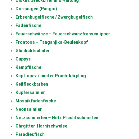
Diskus Steckbrief und Haltung
Dornaugen (Pangio)
Erbsenkugelfische / Zwergkugelfisch
Fadenfische
Feuerschwänze – Feuerschwanzfransenlipper
Frontosa – Tanganjika-Beulenkopf
Glühlichtsalmler
Guppys
Kampffische
Kap Lopez / bunter Prachtkärpling
Keilfleckbarben
Kupfersalmler
Mosaikfadenfische
Neonsalmler
Netzschmerlen – Netz Prachtschmerlen
Ohrgitter-Harnischwelse
Paradiesfisch