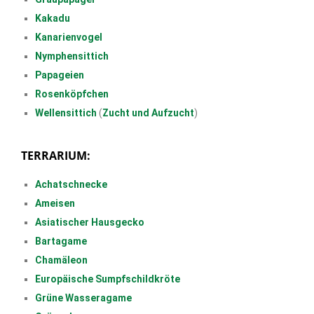
Kakadu
Kanarienvogel
Nymphensittich
Papageien
Rosenköpfchen
Wellensittich
(
Zucht und Aufzucht
)
TERRARIUM:
Achatschnecke
Ameisen
Asiatischer Hausgecko
Bartagame
Chamäleon
Europäische Sumpfschildkröte
Grüne Wasseragame