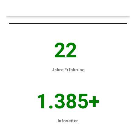
Zierfische von
A bis Z
22
Alle Infos rund um Zierfische
Jahre Erfahrung
1.385+
Infoseiten